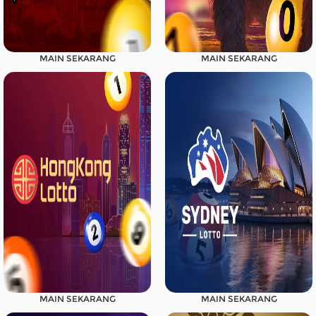
Referral
Promosi
MAIN SEKARANG
MAIN SEKARANG
Hubungi Kami
Live Chat
Pengaduan Customer
Pilih Bahasa:
MASUK
DAFTAR
&copy; AROMABET: Link Situs Slot Gacor Hari
Ini. Hak Cipta Dilindungi.
MAIN SEKARANG
MAIN SEKARANG