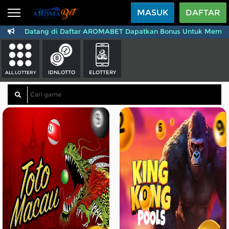
Beranda
MASUK
DAFTAR
amat Datang di Daftar AROMABET Dapatkan Bonus Untuk Member Ba
Sports
BARU
PROMO
Live Casino
BARU
IDNLOTTO
ELOTTERY
IDNPoker
ALL LOTTERY
BARU
Slots
PROMO
IDNLIVE
BARU
Stream N Spin
Arcade
PROMO
Table Games
Lottery
BARU
PROMO
IDNRaffle