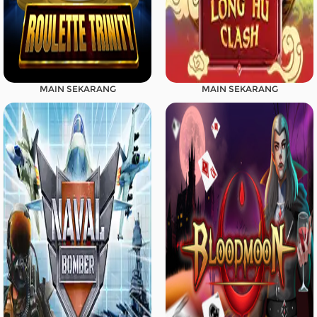
MAIN SEKARANG
MAIN SEKARANG