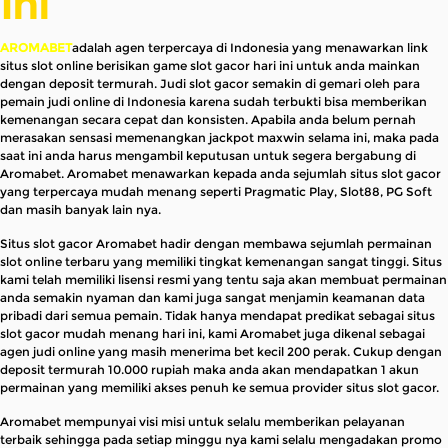
Ini
AROMABET
adalah agen terpercaya di Indonesia yang menawarkan link
situs slot online berisikan game slot gacor hari ini untuk anda mainkan
dengan deposit termurah. Judi slot gacor semakin di gemari oleh para
pemain judi online di Indonesia karena sudah terbukti bisa memberikan
kemenangan secara cepat dan konsisten. Apabila anda belum pernah
merasakan sensasi memenangkan jackpot maxwin selama ini, maka pada
saat ini anda harus mengambil keputusan untuk segera bergabung di
Aromabet. Aromabet menawarkan kepada anda sejumlah situs slot gacor
yang terpercaya mudah menang seperti Pragmatic Play, Slot88, PG Soft
dan masih banyak lain nya.
Situs slot gacor Aromabet hadir dengan membawa sejumlah permainan
slot online terbaru yang memiliki tingkat kemenangan sangat tinggi. Situs
kami telah memiliki lisensi resmi yang tentu saja akan membuat permainan
anda semakin nyaman dan kami juga sangat menjamin keamanan data
pribadi dari semua pemain. Tidak hanya mendapat predikat sebagai situs
slot gacor mudah menang hari ini, kami Aromabet juga dikenal sebagai
agen judi online yang masih menerima bet kecil 200 perak. Cukup dengan
deposit termurah 10.000 rupiah maka anda akan mendapatkan 1 akun
permainan yang memiliki akses penuh ke semua provider situs slot gacor.
Aromabet mempunyai visi misi untuk selalu memberikan pelayanan
terbaik sehingga pada setiap minggu nya kami selalu mengadakan promo