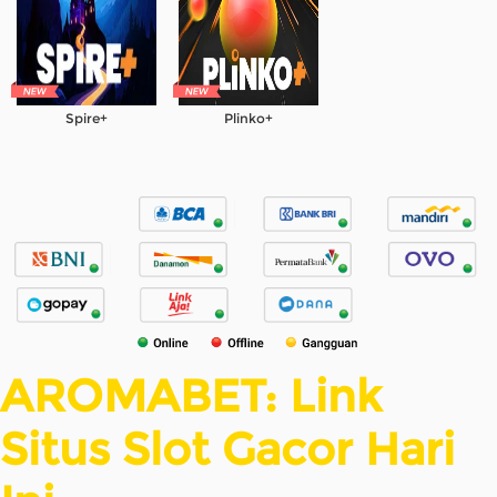
Referral
Promosi
Spire+
Plinko+
Hubungi Kami
Live Chat
Pengaduan Customer
Pilih Bahasa:
MASUK
DAFTAR
AROMABET: Link
Situs Slot Gacor Hari
&copy; AROMABET: Link Situs Slot Gacor Hari
Ini. Hak Cipta Dilindungi.