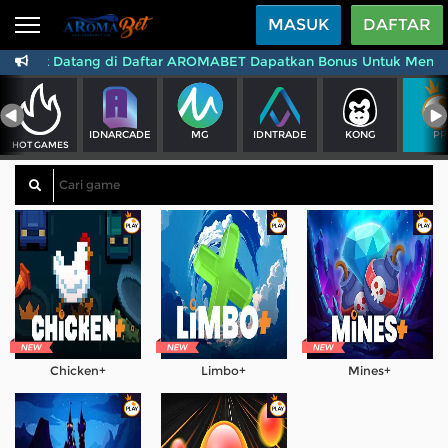
Beranda
MASUK
DAFTAR
elamat Datang di Daftar AROMABET Dapatkan Bonus Untuk Member 
Sports
BARU
PROMO
Live Casino
BARU
IDNARCADE
MG
IDNTRADE
KONG
PP
IDNPoker
BARU
HOT GAMES
Slots
PROMO
IDNLIVE
BARU
Stream N Spin
Arcade
PROMO
Table Games
Chicken+
Limbo+
Mines+
Lottery
BARU
PROMO
IDNRaffle